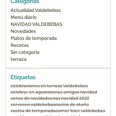
Categorías
Actualidad Valdebebas
Menú diario
NAVIDAD VALDEBEBAS
Novedades
Platos de temporada
Recetas
Sin categoría
terraza
Etiquetas
celebraciones en terraza Valdebebas
celebrar en agosto
cenas amigos navidad
cenas de navidad
cenas navidad 2023
cerveceo valdebebas
cocina de otoño
cocina de temporada
comer bien valdebebas