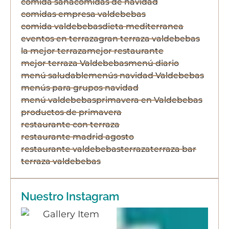
comida sana
comidas de navidad
comidas empresa valdebebas
comida valdebebas
dieta mediterranea
eventos en terraza
gran terraza valdebebas
la mejor terraza
mejor restaurante
mejor terraza Valdebebas
menú diario
menú saludable
menús navidad Valdebebas
menús para grupos navidad
menú valdebebas
primavera en Valdebebas
productos de primavera
restaurante con terraza
restaurante madrid agosto
restaurante valdebebas
terraza
terraza bar
terraza valdebebas
Nuestro Instagram