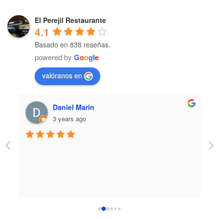
El Perejil Restaurante
4.1
Basado en 838 reseñas.
powered by
G
o
o
g
l
e
valóranos en
Daniel Marin
3 years ago
No
at
pl